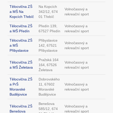
Tělocvična ZŠ
Na Kopcích
Volnočasový a
a MŠ Na
342/12, 674
rekreační sport
Kopcích Třebíč
01 Třebíč
Tělocvična ZŠ
Předín 139,
Volnočasový a
a MŠ Předín
67527 Předín
rekreační sport
Tělocvična ZŠ
Přibyslavice
Volnočasový a
a MŠ
142, 67521
rekreační sport
Přibyslavice
Přibyslavice
Pražská 164
Tělocvična ZŠ
Volnočasový a
164, 67526
a MŠ Želetava
rekreační sport
Želetava
Tělocvična ZŠ
Dobrovského
a PrŠ
11, 67602
Volnočasový a
Moravské
Moravské
rekreační sport
Budějovice
Budějovice
Benešova
Tělocvična ZŠ
Volnočasový a
585/12, 674
Benešova
rekreační sport