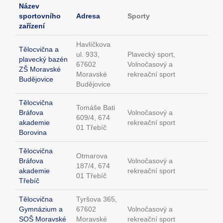
Název
sportovního
Adresa
Sporty
zařízení
Havlíčkova
Tělocvična a
ul. 933,
Plavecký sport,
plavecký bazén
67602
Volnočasový a
ZŠ Moravské
Moravské
rekreační sport
Budějovice
Budějovice
Tělocvična
Tomáše Bati
Bráfova
Volnočasový a
609/4, 674
akademie
rekreační sport
01 Třebíč
Borovina
Tělocvična
Otmarova
Bráfova
Volnočasový a
187/4, 674
akademie
rekreační sport
01 Třebíč
Třebíč
Tělocvična
Tyršova 365,
Gymnázium a
67602
Volnočasový a
SOŠ Moravské
Moravské
rekreační sport