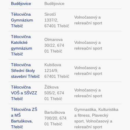
Budějovice
Budějovice
Tělocvična
Sirotčí
Volnočasový a
Gymnázium
1337/2,
rekreační sport
Třebíč
67401 Třebíč
Tělocvična
Otmarova
Katolické
Volnočasový a
30/22, 674
gymnázium
rekreační sport
01 Třebíč
Třebíč
Tělocvična
Kubišova
Volnočasový a
Střední školy
1214/9,
rekreační sport
stavební Třebíč
67401 Třebíč
Tělocvična
Žižkova
Volnočasový a
VOŠ a SŠVZZ
505/2, 674
rekreační sport
Třebíč
01 Třebíč
Tělocvična ZŠ
Gymnastika, Kulturistika
Bartuškova
a MŠ
a fitness, Plavecký
700/20, 674
Bartuškova,
sport, Volnočasový a
01 Třebíč
Třebíč
rekreační sport