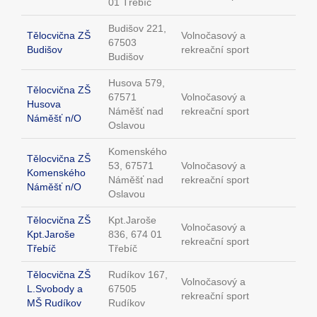
01 Třebíč
Budišov 221,
Tělocvična ZŠ
Volnočasový a
67503
Budišov
rekreační sport
Budišov
Husova 579,
Tělocvična ZŠ
67571
Volnočasový a
Husova
Náměšť nad
rekreační sport
Náměšť n/O
Oslavou
Komenského
Tělocvična ZŠ
53, 67571
Volnočasový a
Komenského
Náměšť nad
rekreační sport
Náměšť n/O
Oslavou
Tělocvična ZŠ
Kpt.Jaroše
Volnočasový a
Kpt.Jaroše
836, 674 01
rekreační sport
Třebíč
Třebíč
Tělocvična ZŠ
Rudíkov 167,
Volnočasový a
L.Svobody a
67505
rekreační sport
MŠ Rudíkov
Rudíkov