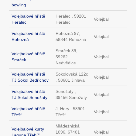
bowling
Volejbalové hřiště
Herálec , 59201
Volejbal
Herálec
Herálec
Volejbalové hřiště
Rohozná 97,
Volejbal
Rohozná
58844 Rohozná
Smrček 39,
Volejbalové hřiště
59262
Volejbal
Smrček
Nedvědice
Volejbalové hřiště
Sokolovská 122c
Volejbal
TJ Sokol Bedřichov
, 58601 Jihlava
Volejbalové hřiště
Senožaty ,
Volejbal
TJ Sokol Senožaty
39456 Senožaty
Volejbalové hřiště
J. Hory , 58901
Volejbal
Třešť
Třešť
Mládežnická
Volejbalové kurty
1096, 67401
Volejbal
Laguna Třebíč