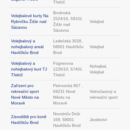
Třebíč
Brněnská
Volejbalové kurty Na
2524/16, 59101
Rybníčku Žďár nad
Volejbal
Žďár nad
Sázavou
Sázavou
Volejbalový a
Ledečská 3028,
nohejbalový areál
58001 Havlíčkův
Volejbal
Havlíčkův Brod
Brod
Volejbalový a
Fügnerova
Nohejbal,
nohejbalový kurt TJ
1226/10, 67401
Volejbal
Třebíč
Třebíč
Zařízení pro
Petrovická 857 ,
rekreační sport
59231 Nové
Volnočasový a
Nové Město na
Město na
rekreační sport
Moravě
Moravě
Novotnův Dvůr
Závodiště pro koně
169, 58001
Jezdectví
Havlíčkův Brod
Havlíčkův Brod