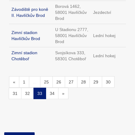
Borová 1462,
Závodiště pro koně
58001 Havlíčkův
Jezdectví
II. Havlíčkův Brod
Brod
U Stadionu 2777,
Zimní stadion
58001 Havlíčkův
Lední hokej
Havlíčkův Brod
Brod
Zimní stadion
Svojsíkova 333,
Lední hokej
Chotěboř
58301 Chotěboř
«
1
...
25
26
27
28
29
30
31
32
33
34
»