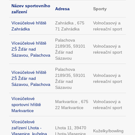
Název sportovního
Adresa
Sporty
zařízení
Víceúčelové hřiště
Zahrádka , 675
Volnočasový a
Zahrádka
71 Zahrádka
rekreační sport
Palachova
Víceúčelové hřiště
2189/35, 59101
Volnočasový a
ZŠ Žďár nad
Žďár nad
rekreační sport
Sázavou, Palachova
Sázavou
Palachova
Víceúčelové hřiště
2189/35, 59101
Volnočasový a
ZŠ Žďár nad
Žďár nad
rekreační sport
Sázavou, Palachova
Sázavou
Víceúčelové
Markvartice , 675
Volnočasový a
sportovní hřiště
22 Markvartice
rekreační sport
Markvartice
Víceúčelové
zařízení Lhota -
Lhota 11, 39470
Kuželky/bowling
Vlasenice, kuželna,
Lhota-Vlasenice