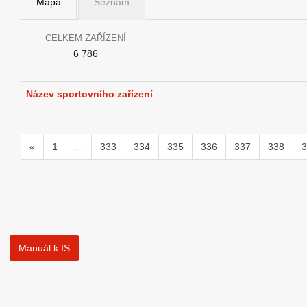
Mapa
Seznam
CELKEM ZAŘÍZENÍ
6 786
Název sportovního zařízení
«
1
...
333
334
335
336
337
338
3
Manuál k IS