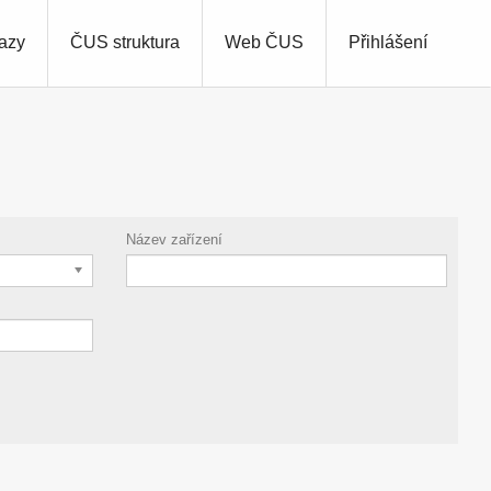
azy
ČUS struktura
Web ČUS
Přihlášení
Název zařízení