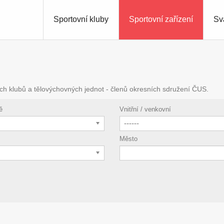
Sportovní kluby
Sportovní zařízení
Sv
ch klubů a tělovýchovných jednot - členů okresních sdružení ČUS.
ě
Vnitřní / venkovní
------
Město