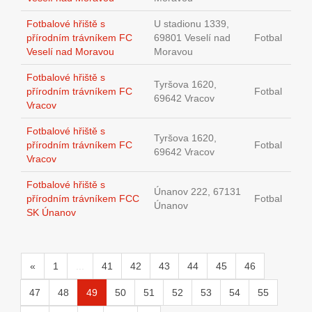
Fotbalové hřiště s
U stadionu 1339,
přírodním trávníkem FC
69801 Veselí nad
Fotbal
Veselí nad Moravou
Moravou
Fotbalové hřiště s
Tyršova 1620,
přírodním trávníkem FC
Fotbal
69642 Vracov
Vracov
Fotbalové hřiště s
Tyršova 1620,
přírodním trávníkem FC
Fotbal
69642 Vracov
Vracov
Fotbalové hřiště s
Únanov 222, 67131
přírodním trávníkem FCC
Fotbal
Únanov
SK Únanov
«
1
...
41
42
43
44
45
46
47
48
49
50
51
52
53
54
55