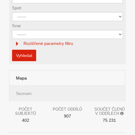
Sport
Svaz
Rozšířené parametry filtru
Vyhledat
Mapa
Seznam
POČET
POČET ODDÍLŮ
SOUČET ČLENŮ
SUBJEKTŮ
V ODDÍLECH
907
402
75 231