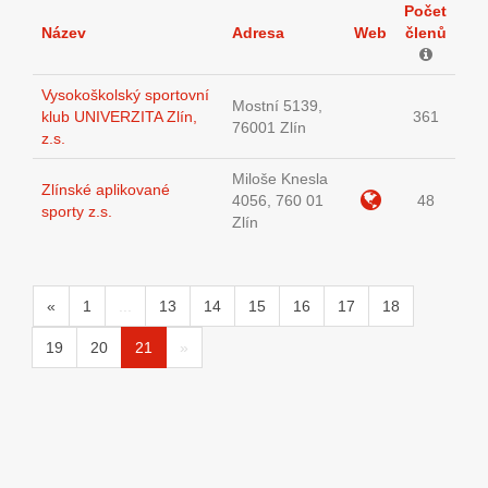
Počet
Název
Adresa
Web
členů
Vysokoškolský sportovní
Mostní 5139,
klub UNIVERZITA Zlín,
361
76001 Zlín
z.s.
Miloše Knesla
Zlínské aplikované
4056, 760 01
48
sporty z.s.
Zlín
«
1
...
13
14
15
16
17
18
19
20
21
»