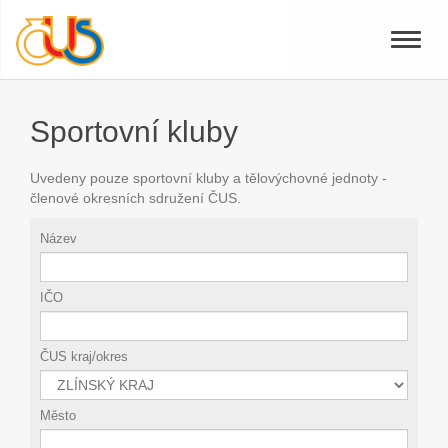
Toggle
naviga
Sportovní kluby
Uvedeny pouze sportovní kluby a tělovýchovné jednoty -
členové okresních sdružení ČUS.
Název
IČO
ČUS kraj/okres
Město