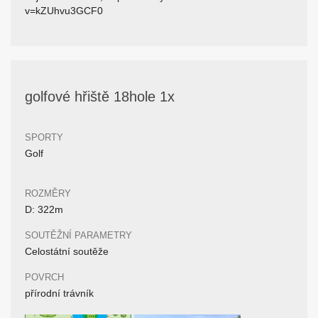
v=kZUhvu3GCF0
golfové hřiště 18hole 1x
SPORTY
Golf
ROZMĚRY
D: 322m
SOUTĚŽNÍ PARAMETRY
Celostátní soutěže
POVRCH
přírodní trávník