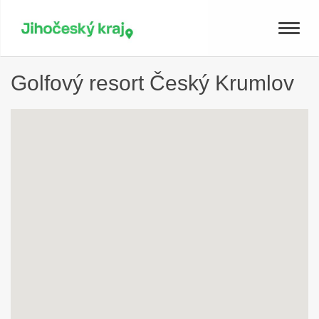
Toggle
naviga
Golfový resort Český Krumlov