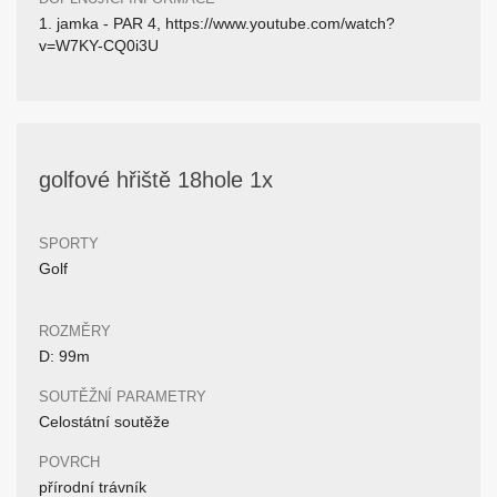
1. jamka - PAR 4, https://www.youtube.com/watch?
v=W7KY-CQ0i3U
golfové hřiště 18hole 1x
SPORTY
Golf
ROZMĚRY
D: 99m
SOUTĚŽNÍ PARAMETRY
Celostátní soutěže
POVRCH
přírodní trávník