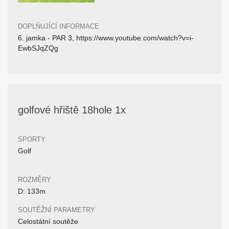
DOPLŇUJÍCÍ INFORMACE
6. jamka - PAR 3, https://www.youtube.com/watch?v=i-
EwbSJqZQg
golfové hřiště 18hole 1x
SPORTY
Golf
ROZMĚRY
D: 133m
SOUTĚŽNÍ PARAMETRY
Celostátní soutěže