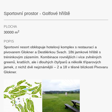
Sportovní prostor - Golfové hřiště
PLOCHA
2
30000 m
POPIS
Sportovní resort obklopuje hotelový komplex s restaurací a
pivovarem Glokner a Destilérkou Svach. 18ti jamkové hřiště s
tréninkovým zázemím. Kombinace rovnějších i více zvlněných
greenů, kratších, ale i dlouhých čtyřparů a několik tříparových
jamek, z nichž dvě nejznámější – 2 a 18 v těsné blízkosti Pivovaru
Glokner.