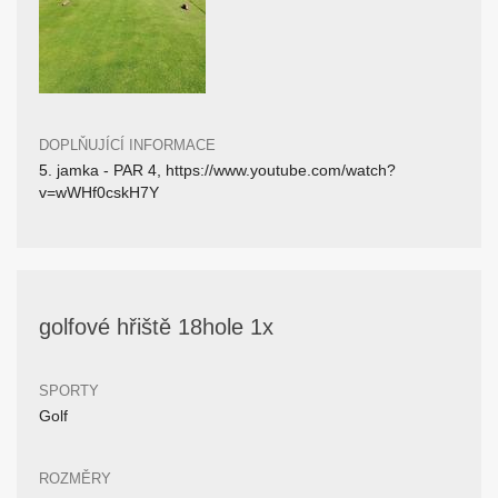
DOPLŇUJÍCÍ INFORMACE
5. jamka - PAR 4, https://www.youtube.com/watch?
v=wWHf0cskH7Y
golfové hřiště 18hole 1x
SPORTY
Golf
ROZMĚRY