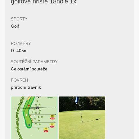
golfové hřiště 18hole 1x
SPORTY
Golf
ROZMĚRY
D: 405m
SOUTĚŽNÍ PARAMETRY
Celostátní soutěže
POVRCH
přírodní trávník