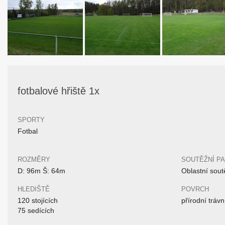
fotbalové hřiště 1x
SPORTY
Fotbal
ROZMĚRY
SOUTĚŽNÍ P
D: 96m Š: 64m
Oblastní sout
HLEDIŠTĚ
POVRCH
120 stojících
přírodní trávn
75 sedících