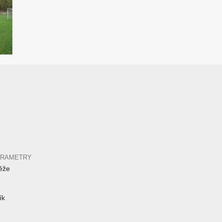
ARAMETRY
ěže
ík