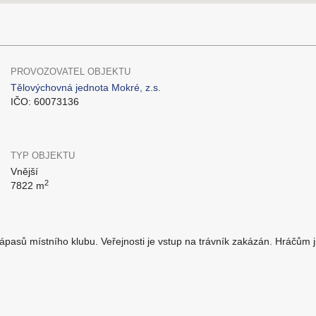
PROVOZOVATEL OBJEKTU
Tělovýchovná jednota Mokré, z.s.
IČO: 60073136
TYP OBJEKTU
Vnější
2
7822 m
pasů místního klubu. Veřejnosti je vstup na trávník zakázán. Hráčům jso