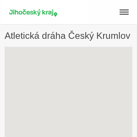
Toggle
naviga
Atletická dráha Český Krumlov