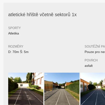
atletické hřiště včetně sektorů 1x
SPORTY
Atletika
ROZMĚRY
SOUTĚŽNÍ P
D: 70m Š: 5m
Pouze pro nes
POVRCH
asfalt