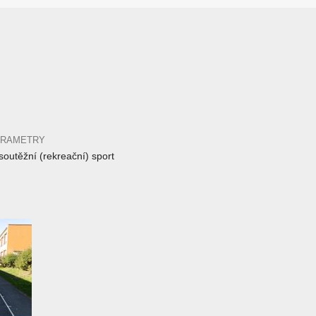
ARAMETRY
outěžní (rekreační) sport