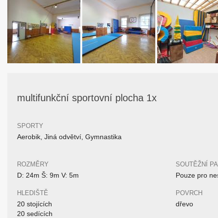
multifunkční sportovní plocha 1x
SPORTY
Aerobik, Jiná odvětví, Gymnastika
ROZMĚRY
SOUTĚŽNÍ P
D: 24m Š: 9m V: 5m
Pouze pro nes
HLEDIŠTĚ
POVRCH
20 stojících
dřevo
20 sedících