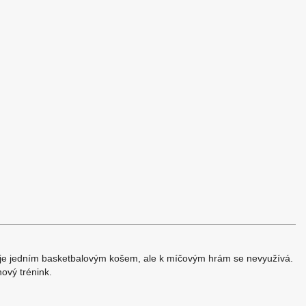
uje jedním basketbalovým košem, ale k míčovým hrám se nevyužívá.
ový trénink.