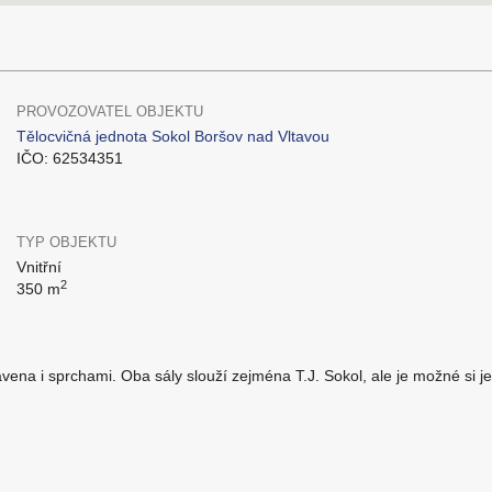
PROVOZOVATEL OBJEKTU
Tělocvičná jednota Sokol Boršov nad Vltavou
IČO: 62534351
TYP OBJEKTU
Vnitřní
2
350 m
ena i sprchami. Oba sály slouží zejména T.J. Sokol, ale je možné si j