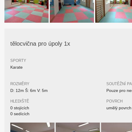
tělocvična pro úpoly 1x
SPORTY
Karate
ROZMĚRY
SOUTĚŽNÍ P
D: 12m Š: 6m V: 5m
Pouze pro nes
HLEDIŠTĚ
POVRCH
0 stojících
umělý povrch
0 sedících