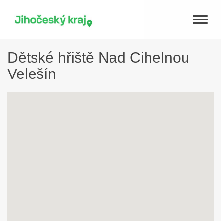
Toggle
naviga
Dětské hřiště Nad Cihelnou
Velešín