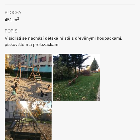
PLOCHA
2
451 m
POPIS
V sídlišti se nachází dětské hřiště s dřevěnými houpačkami,
pískovištěm a prolézačkami.