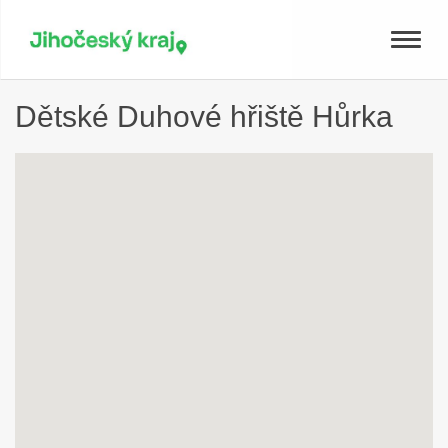
Toggle
naviga
Dětské Duhové hřiště Hůrka