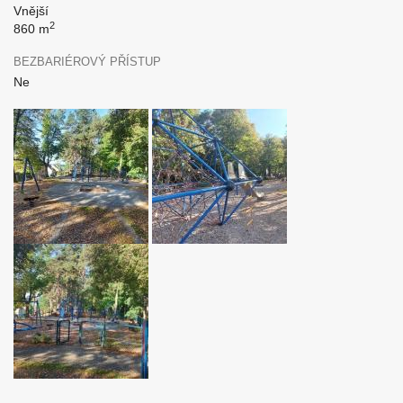
Vnější
2
860 m
BEZBARIÉROVÝ PŘÍSTUP
Ne