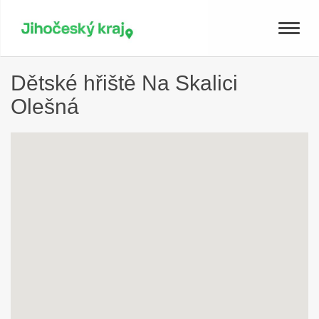
Toggle
naviga
Dětské hřiště Na Skalici
Olešná