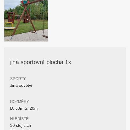
jiná sportovní plocha 1x
SPORTY
Jiná odvětví
ROZMĚRY
D: 50m Š: 20m
HLEDIŠTĚ
30 stojících