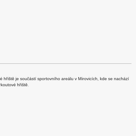
é hřiště je součástí sportovního areálu v Mirovicích, kde se nachází
rkoutové hřiště.