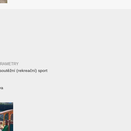
ARAMETRY
outěžní (rekreační) sport
va