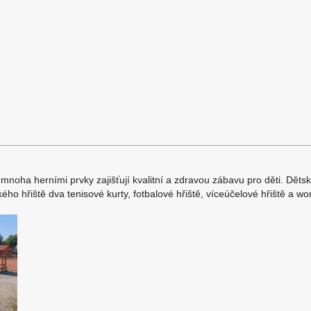
 mnoha herními prvky zajišťují kvalitní a zdravou zábavu pro děti. Dětsk
ského hřiště dva tenisové kurty, fotbalové hřiště, víceúčelové hřiště a wo