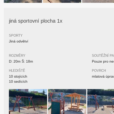
jiná sportovní plocha 1x
SPORTY
Jiná odvětví
ROZMĚRY
SOUTĚŽNÍ P
D: 20m Š: 18m
Pouze pro nes
HLEDIŠTĚ
POVRCH
10 stojících
mlatová úpra
10 sedících