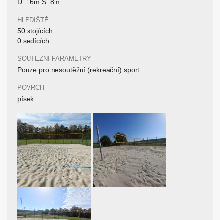
D: 16m Š: 8m
HLEDIŠTĚ
50 stojících
0 sedících
SOUTĚŽNÍ PARAMETRY
Pouze pro nesoutěžní (rekreační) sport
POVRCH
písek