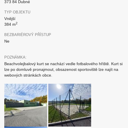
373 84 Dubné
TYP OBJEKTU
Vnější
2
384 m
BEZBARIÉROVÝ PŘÍSTUP
Ne
POZNÁMKA:
Beachvolejbalový kurt se nachází vedle fotbalového hřiště. Kurt si
lze po domluvě pronajmout, obsazenost sportoviště lze najít na
webových stránkách obce.