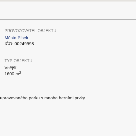
PROVOZOVATEL OBJEKTU
Město Písek
IČO: 00249998
TYP OBJEKTU
Vnější
2
1600 m
stí upravovaného parku s mnoha herními prvky.