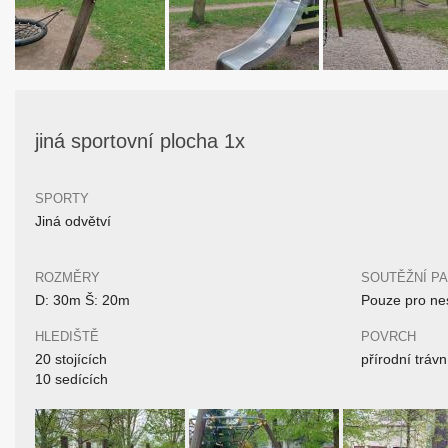
jiná sportovní plocha 1x
SPORTY
Jiná odvětví
ROZMĚRY
SOUTĚŽNÍ P
D: 30m Š: 20m
Pouze pro nes
HLEDIŠTĚ
POVRCH
20 stojících
přírodní trávn
10 sedících