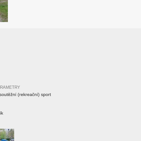
ARAMETRY
outěžní (rekreační) sport
ík