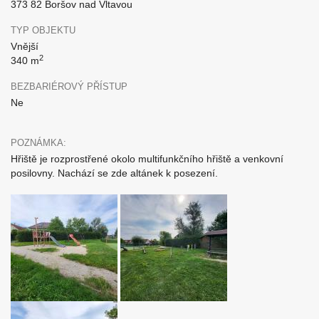
373 82 Boršov nad Vltavou
TYP OBJEKTU
Vnější
2
340 m
BEZBARIÉROVÝ PŘÍSTUP
Ne
POZNÁMKA:
Hřiště je rozprostřené okolo multifunkčního hřiště a venkovní
posilovny. Nachází se zde altánek k posezení.