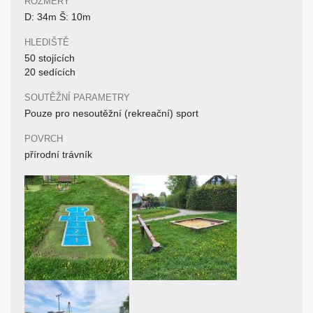
ROZMĚRY
D: 34m Š: 10m
HLEDIŠTĚ
50 stojících
20 sedících
SOUTĚŽNÍ PARAMETRY
Pouze pro nesoutěžní (rekreační) sport
POVRCH
přírodní trávník