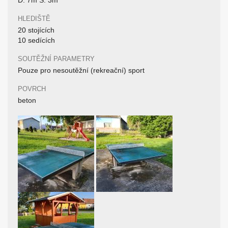
D: 7m Š: 3m
HLEDIŠTĚ
20 stojících
10 sedících
SOUTĚŽNÍ PARAMETRY
Pouze pro nesoutěžní (rekreační) sport
POVRCH
beton