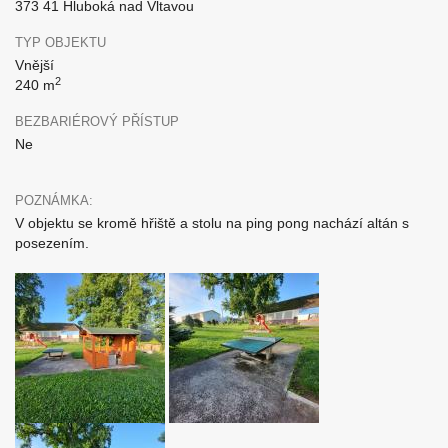
373 41 Hluboká nad Vltavou
TYP OBJEKTU
Vnější
2
240 m
BEZBARIÉROVÝ PŘÍSTUP
Ne
POZNÁMKA:
V objektu se kromě hřiště a stolu na ping pong nachází altán s
posezením.