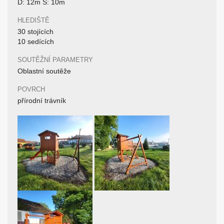
D: 12m Š: 10m
HLEDIŠTĚ
30 stojících
10 sedících
SOUTĚŽNÍ PARAMETRY
Oblastní soutěže
POVRCH
přírodní trávník