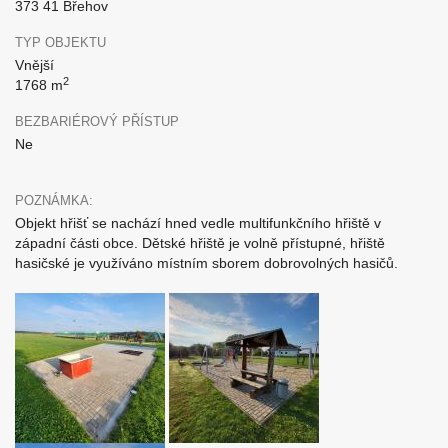
373 41 Břehov
TYP OBJEKTU
Vnější
2
1768 m
BEZBARIÉROVÝ PŘÍSTUP
Ne
POZNÁMKA:
Objekt hřišť se nachází hned vedle multifunkčního hřiště v
západní části obce. Dětské hřiště je volně přístupné, hřiště
hasičské je využíváno místním sborem dobrovolných hasičů.