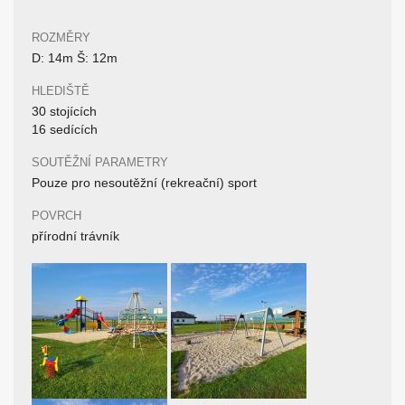
ROZMĚRY
D: 14m Š: 12m
HLEDIŠTĚ
30 stojících
16 sedících
SOUTĚŽNÍ PARAMETRY
Pouze pro nesoutěžní (rekreační) sport
POVRCH
přírodní trávník