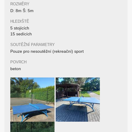
ROZMĚRY
D: 8m Š: 5m
HLEDIŠTĚ
5 stojících
15 sedících
SOUTĚŽNÍ PARAMETRY
Pouze pro nesoutěžní (rekreační) sport
POVRCH
beton