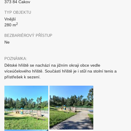
373 84 Čakov
TYP OBJEKTU
Vnější
2
280 m
BEZBARIÉROVÝ PŘÍSTUP
Ne
POZNÁMKA:
Dětské hřiště se nachází na jižním okraji obce vedle
víceúčelového hřiště. Součástí hřiště je i stůl na stolní tenis a
přístřešek k sezení.