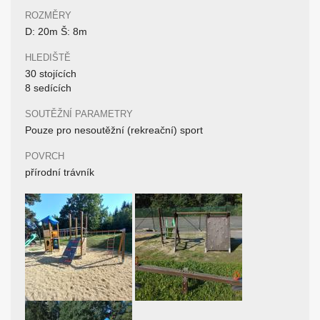
ROZMĚRY
D: 20m Š: 8m
HLEDIŠTĚ
30 stojících
8 sedících
SOUTĚŽNÍ PARAMETRY
Pouze pro nesoutěžní (rekreační) sport
POVRCH
přírodní trávník