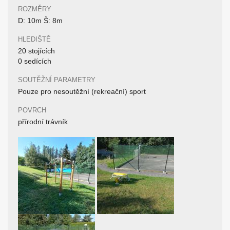
ROZMĚRY
D: 10m Š: 8m
HLEDIŠTĚ
20 stojících
0 sedících
SOUTĚŽNÍ PARAMETRY
Pouze pro nesoutěžní (rekreační) sport
POVRCH
přírodní trávník