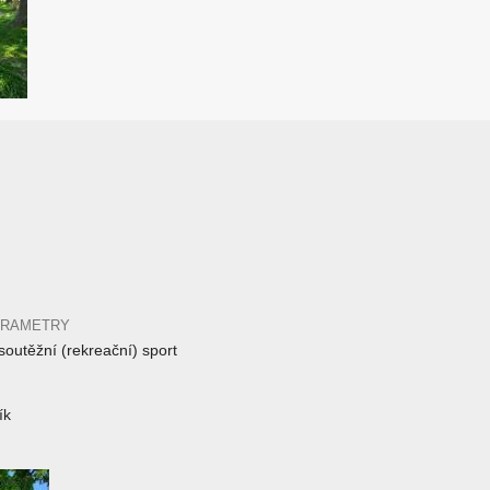
ARAMETRY
outěžní (rekreační) sport
ík