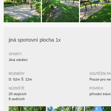
jiná sportovní plocha 1x
SPORTY
Jiná odvětví
ROZMĚRY
SOUTĚŽNÍ P
D: 52m Š: 12m
Pouze pro nes
HLEDIŠTĚ
POVRCH
20 stojících
přírodní trávn
8 sedících