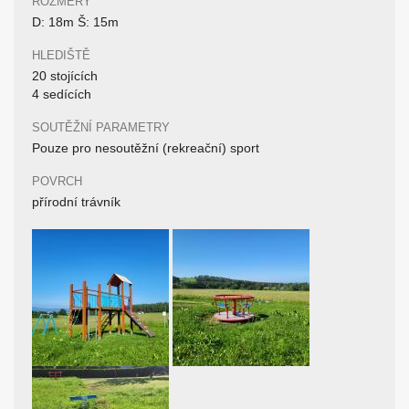
ROZMĚRY
D: 18m Š: 15m
HLEDIŠTĚ
20 stojících
4 sedících
SOUTĚŽNÍ PARAMETRY
Pouze pro nesoutěžní (rekreační) sport
POVRCH
přírodní trávník