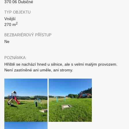
370 06 Dubičné
TYP OBJEKTU
Vnější
2
270 m
BEZBARIÉROVÝ PŘÍSTUP
Ne
POZNÁMKA:
Hřiště se nachází hned u silnice, ale s velmi malým provozem.
Není zastíněné ani uměle, ani stromy.