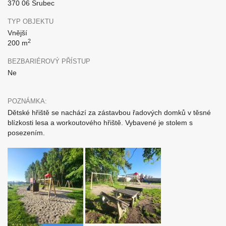
370 06 Srubec
TYP OBJEKTU
Vnější
2
200 m
BEZBARIÉROVÝ PŘÍSTUP
Ne
POZNÁMKA:
Dětské hřiště se nachází za zástavbou řadových domků v těsné
blízkosti lesa a workoutového hřiště. Vybavené je stolem s
posezením.