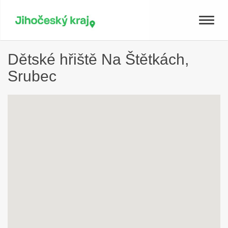
Toggle
naviga
Dětské hřiště Na Štětkách,
Srubec