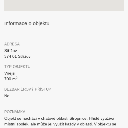
Informace o objektu
ADRESA
Střížov
374 01 Střížov
TYP OBJEKTU
Vnější
2
700 m
BEZBARIÉROVÝ PŘÍSTUP
Ne
POZNÁMKA:
Objekt se nachází v chatové oblasti Stropnice. Hřiště využívá
místní spolek, ale může jej využít každý v oblasti. V objektu se