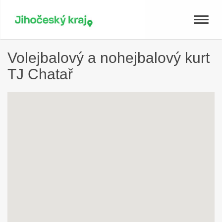
Toggle
naviga
Volejbalový a nohejbalový kurt
TJ Chatař