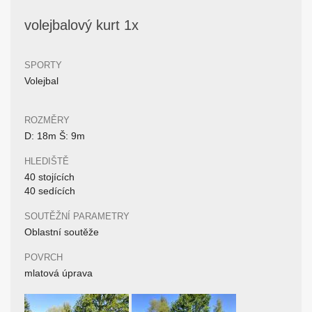
volejbalový kurt 1x
SPORTY
Volejbal
ROZMĚRY
D: 18m Š: 9m
HLEDIŠTĚ
40 stojících
40 sedících
SOUTĚŽNÍ PARAMETRY
Oblastní soutěže
POVRCH
mlatová úprava