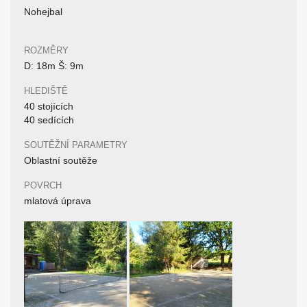
Nohejbal
ROZMĚRY
D: 18m Š: 9m
HLEDIŠTĚ
40 stojících
40 sedících
SOUTĚŽNÍ PARAMETRY
Oblastní soutěže
POVRCH
mlatová úprava