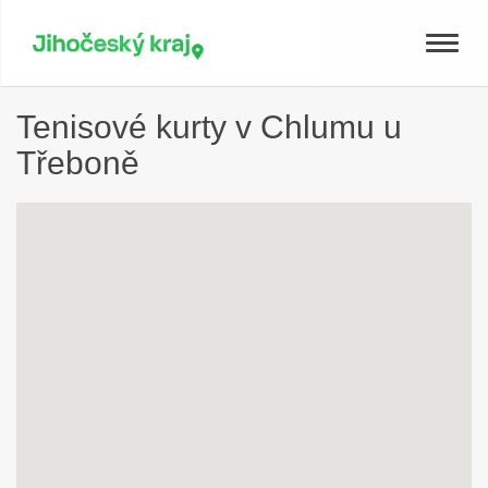
Toggle
naviga
Tenisové kurty v Chlumu u
Třeboně