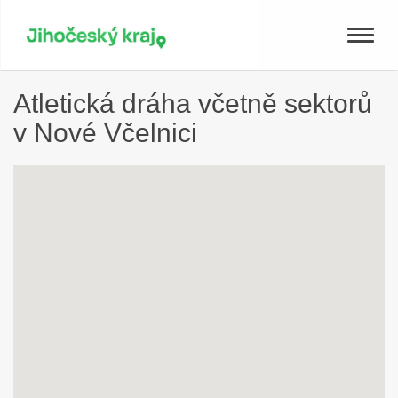
Toggle
naviga
Atletická dráha včetně sektorů
v Nové Včelnici