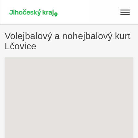
Toggle
naviga
Volejbalový a nohejbalový kurt
Lčovice