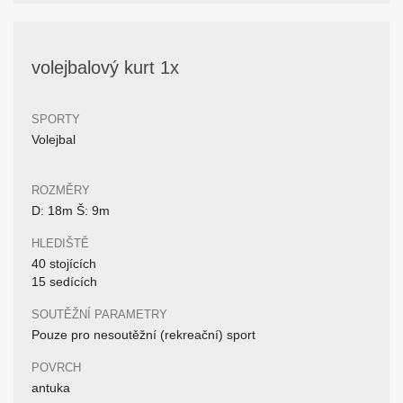
volejbalový kurt 1x
SPORTY
Volejbal
ROZMĚRY
D: 18m Š: 9m
HLEDIŠTĚ
40 stojících
15 sedících
SOUTĚŽNÍ PARAMETRY
Pouze pro nesoutěžní (rekreační) sport
POVRCH
antuka