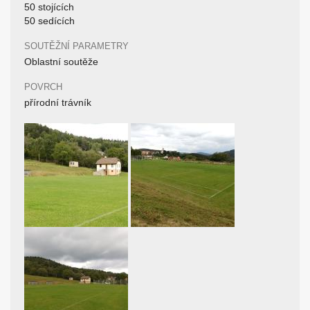
50 stojících
50 sedících
SOUTĚŽNÍ PARAMETRY
Oblastní soutěže
POVRCH
přírodní trávník