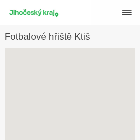
Toggle
naviga
Fotbalové hřiště Ktiš