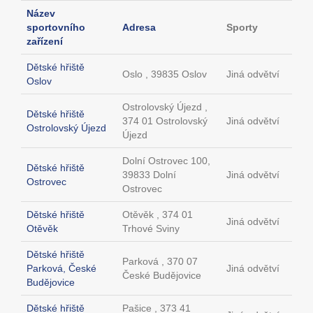
Název
sportovního
Adresa
Sporty
zařízení
Dětské hřiště
Oslo , 39835 Oslov
Jiná odvětví
Oslov
Ostrolovský Újezd ,
Dětské hřiště
374 01 Ostrolovský
Jiná odvětví
Ostrolovský Újezd
Újezd
Dolní Ostrovec 100,
Dětské hřiště
39833 Dolní
Jiná odvětví
Ostrovec
Ostrovec
Dětské hřiště
Otěvěk , 374 01
Jiná odvětví
Otěvěk
Trhové Sviny
Dětské hřiště
Parková , 370 07
Parková, České
Jiná odvětví
České Budějovice
Budějovice
Dětské hřiště
Pašice , 373 41