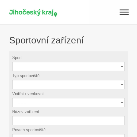
Toggle
naviga
Sportovní zařízení
Sport
Typ sportoviště
Vnitřní / venkovní
Název zařízení
Povrch sportoviště