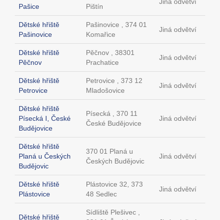
Jiná odvětví
Pašice
Pištín
Dětské hřiště
Pašinovice , 374 01
Jiná odvětví
Pašinovice
Komařice
Dětské hřiště
Pěčnov , 38301
Jiná odvětví
Pěčnov
Prachatice
Dětské hřiště
Petrovice , 373 12
Jiná odvětví
Petrovice
Mladošovice
Dětské hřiště
Písecká , 370 11
Písecká I, České
Jiná odvětví
České Budějovice
Budějovice
Dětské hřiště
370 01 Planá u
Planá u Českých
Jiná odvětví
Českých Budějovic
Budějovic
Dětské hřiště
Plástovice 32, 373
Jiná odvětví
Plástovice
48 Sedlec
Sídliště Plešivec ,
Dětské hřiště