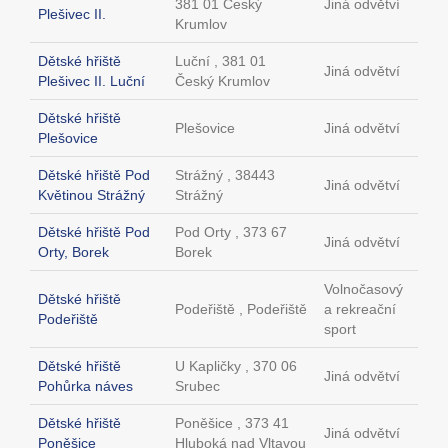
381 01 Český
Jiná odvětví
Plešivec II.
Krumlov
Dětské hřiště
Luční , 381 01
Jiná odvětví
Plešivec II. Luční
Český Krumlov
Dětské hřiště
Plešovice
Jiná odvětví
Plešovice
Dětské hřiště Pod
Strážný , 38443
Jiná odvětví
Květinou Strážný
Strážný
Dětské hřiště Pod
Pod Orty , 373 67
Jiná odvětví
Orty, Borek
Borek
Volnočasový
Dětské hřiště
Podeřiště , Podeřiště
a rekreační
Podeřiště
sport
Dětské hřiště
U Kapličky , 370 06
Jiná odvětví
Pohůrka náves
Srubec
Dětské hřiště
Poněšice , 373 41
Jiná odvětví
Poněšice
Hluboká nad Vltavou