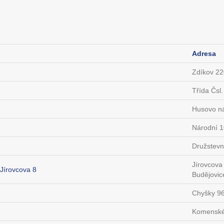
Adresa
Zdíkov 22
Třída Čsl.
Husovo ná
Národní 1
Družstevn
Jírovcova
 Jírovcova 8
Budějovic
Chyšky 9
Komenské