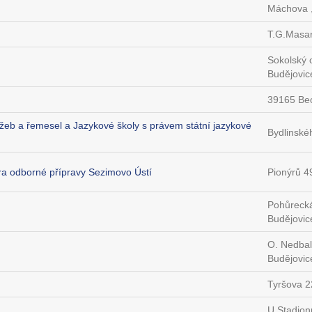
Máchova ,
T.G.Masar
Sokolský 
Budějovic
39165 Be
lužeb a řemesel a Jazykové školy s právem státní jazykové
Bydlinské
ntra odborné přípravy Sezimovo Ústí
Pionýrů 4
Pohůreck
Budějovic
O. Nedbal
Budějovic
Tyršova 2
U Stadion