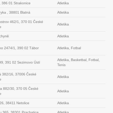
 386 01 Strakonice
Atletika
yka , 38801 Blatná
Atletika
ostrov 462/1, 370 01 České
Atletika
e
chyně
Atletika
ho 2474/1, 390 02 Tábor
Atletika, Fotbal
Atletika, Basketbal, Fotbal,
99, 391 02 Sezimovo Ústí
Tenis
á 382/16, 37006 České
Atletika
e
a 882/30, 370 05 České
Atletika
e
26, 38411 Netolice
Atletika
u 365, 38301 Prachatice
Atletika