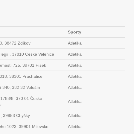
Sporty
0, 38472 Zdíkov
Atletika
 legií , 37810 České Velenice
Atletika
městí 725, 39701 Písek
Atletika
018, 38301 Prachatice
Atletika
í 340, 382 32 Velešín
Atletika
 1788/8, 370 01 České
Atletika
e
6, 39853 Chyšky
Atletika
ho 1023, 39901 Milevsko
Atletika