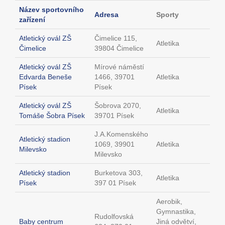
Název sportovního
Adresa
Sporty
zařízení
Atletický ovál ZŠ
Čimelice 115,
Atletika
Čimelice
39804 Čimelice
Atletický ovál ZŠ
Mírové náměstí
Edvarda Beneše
1466, 39701
Atletika
Písek
Písek
Atletický ovál ZŠ
Šobrova 2070,
Atletika
Tomáše Šobra Písek
39701 Písek
J.A.Komenského
Atletický stadion
1069, 39901
Atletika
Milevsko
Milevsko
Atletický stadion
Burketova 303,
Atletika
Písek
397 01 Písek
Aerobik,
Gymnastika,
Rudolfovská
Baby centrum
Jiná odvětví,