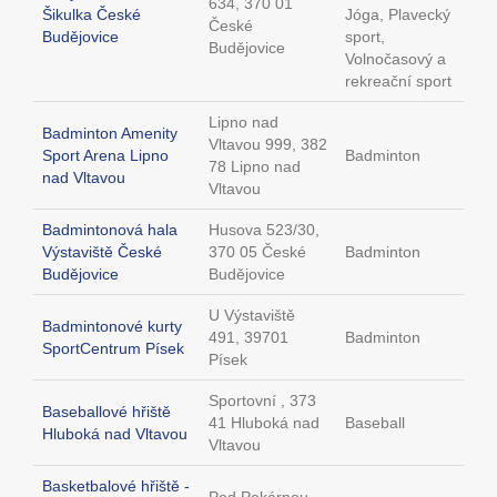
634, 370 01
Šikulka České
Jóga, Plavecký
České
Budějovice
sport,
Budějovice
Volnočasový a
rekreační sport
Lipno nad
Badminton Amenity
Vltavou 999, 382
Sport Arena Lipno
Badminton
78 Lipno nad
nad Vltavou
Vltavou
Badmintonová hala
Husova 523/30,
Výstaviště České
370 05 České
Badminton
Budějovice
Budějovice
U Výstaviště
Badmintonové kurty
491, 39701
Badminton
SportCentrum Písek
Písek
Sportovní , 373
Baseballové hřiště
41 Hluboká nad
Baseball
Hluboká nad Vltavou
Vltavou
Basketbalové hřiště -