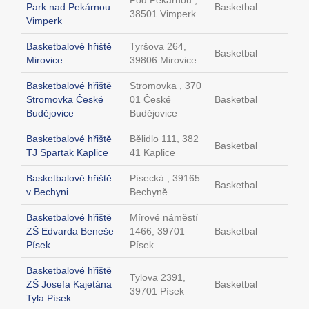
Pod Pekárnou ,
Park nad Pekárnou
Basketbal
38501 Vimperk
Vimperk
Basketbalové hřiště
Tyršova 264,
Basketbal
Mirovice
39806 Mirovice
Basketbalové hřiště
Stromovka , 370
Stromovka České
01 České
Basketbal
Budějovice
Budějovice
Basketbalové hřiště
Bělidlo 111, 382
Basketbal
TJ Spartak Kaplice
41 Kaplice
Basketbalové hřiště
Písecká , 39165
Basketbal
v Bechyni
Bechyně
Basketbalové hřiště
Mírové náměstí
ZŠ Edvarda Beneše
1466, 39701
Basketbal
Písek
Písek
Basketbalové hřiště
Tylova 2391,
ZŠ Josefa Kajetána
Basketbal
39701 Písek
Tyla Písek