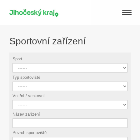
Toggle
naviga
Sportovní zařízení
Sport
Typ sportoviště
Vnitřní / venkovní
Název zařízení
Povrch sportoviště