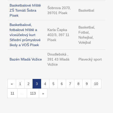
Basketbalové hřiště
Šobrova 2070,
ZŠ Tomáš Šobra
Basketbal
39701 Písek
Písek
Basketbalové,
Basketbal,
fotbalové hřiště a
Karla Čapka
Fotbal,
víceúčelový kurt
402/3, 397 11
Nohejbal,
Střední průmyslové
Písek
Volejbal
školy a VOŠ Písek
Doudlebská ,
Bazén Mladá Vožice
391 43 Mladá
Plavecký sport
Vožice
«
1
2
3
4
5
6
7
8
9
10
11
...
113
»