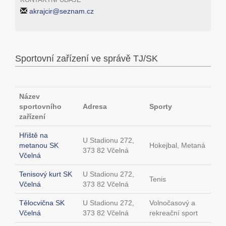
akrajcir@seznam.cz
Sportovní zařízení ve správě TJ/SK
Název
sportovního
Adresa
Sporty
zařízení
Hřiště na
U Stadionu 272,
metanou SK
Hokejbal, Metaná
373 82 Včelná
Včelná
Tenisový kurt SK
U Stadionu 272,
Tenis
Včelná
373 82 Včelná
Tělocvična SK
U Stadionu 272,
Volnočasový a
Včelná
373 82 Včelná
rekreační sport