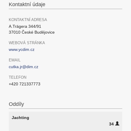
Kontaktní údaje
KONTAKTNÍ ADRESA
A.Trägera 344/91
37010 České Budějovice
WEBOVÁ STRÁNKA
www.ycdim.cz
EMAIL
cutka.jr@dim.cz
TELEFON
+420 721337773
Oddíly
Jachting
34