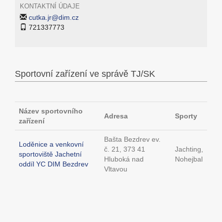
KONTAKTNÍ ÚDAJE
cutka.jr@dim.cz
721337773
Sportovní zařízení ve správě TJ/SK
Název sportovního
Adresa
Sporty
zařízení
Bašta Bezdrev ev.
Loděnice a venkovní
č. 21, 373 41
Jachting,
sportoviště Jachetní
Hluboká nad
Nohejbal
oddíl YC DIM Bezdrev
Vltavou