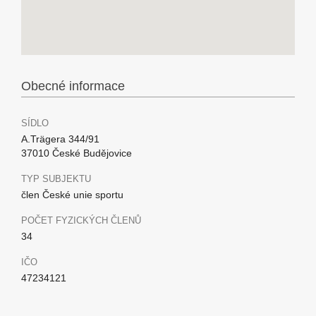
Obecné informace
SÍDLO
A.Trägera 344/91
37010 České Budějovice
TYP SUBJEKTU
člen České unie sportu
POČET FYZICKÝCH ČLENŮ
34
IČO
47234121