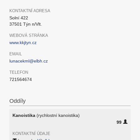
KONTAKTNÍ ADRESA
Solní 422
37501 Týn n/Vlt.
WEBOVÁ STRÁNKA
www.kkjtyn.cz
EMAIL
lunacekml@elbh.cz
TELEFON
721564674
Oddíly
Kanoistika
(rychlostní kanoistika)
99
KONTAKTNÍ ÚDAJE