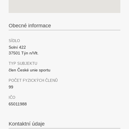
Obecné informace
SÍDLO
Solní 422
37501 Týn n/Vlt.
TYP SUBJEKTU
člen České unie sportu
POČET FYZICKÝCH ČLENŮ
99
IČO
65011988
Kontaktní údaje