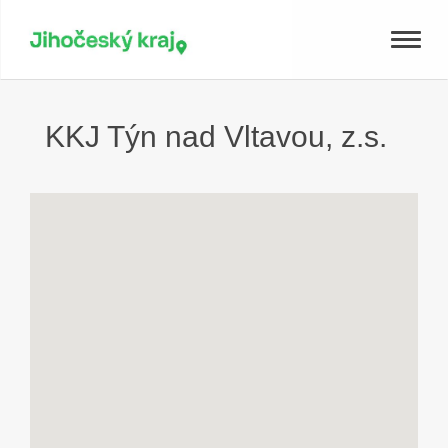
Toggle
naviga
KKJ Týn nad Vltavou, z.s.