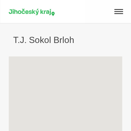
Toggle
naviga
T.J. Sokol Brloh