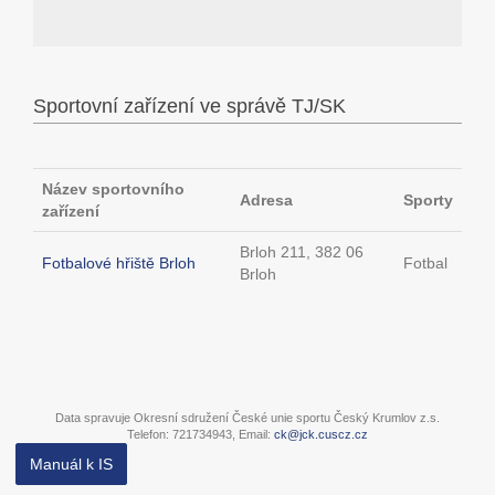
Sportovní zařízení ve správě TJ/SK
Název sportovního
Adresa
Sporty
zařízení
Brloh 211, 382 06
Fotbalové hřiště Brloh
Fotbal
Brloh
Data spravuje Okresní sdružení České unie sportu Český Krumlov z.s.
Telefon: 721734943, Email:
ck@jck.cuscz.cz
Manuál k IS