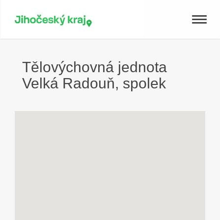
Toggle
naviga
Tělovýchovná jednota
Velká Radouň, spolek