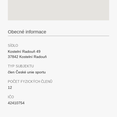
Obecné informace
SÍDLO
Kostelní Radouň 49
37842 Kostelní Radouň
TYP SUBJEKTU
člen České unie sportu
POČET FYZICKÝCH ČLENŮ
12
IČO
42410754