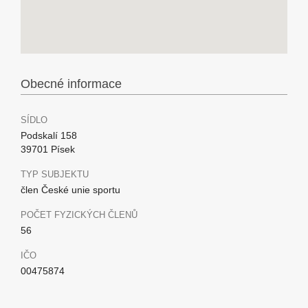
Obecné informace
SÍDLO
Podskalí 158
39701 Písek
TYP SUBJEKTU
člen České unie sportu
POČET FYZICKÝCH ČLENŮ
56
IČO
00475874