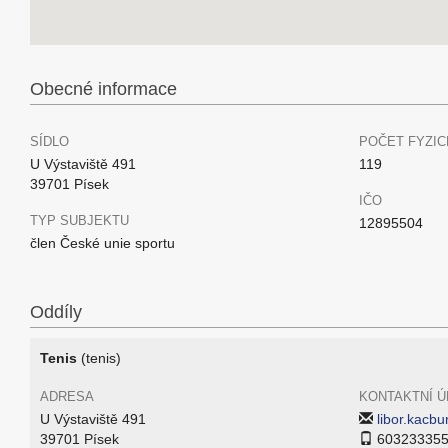
Obecné informace
SÍDLO
POČET FYZIC
U Výstaviště 491
119
39701 Písek
IČO
TYP SUBJEKTU
12895504
člen České unie sportu
Oddíly
Tenis
(tenis)
ADRESA
KONTAKTNÍ Ú
U Výstaviště 491
libor.kacb
39701 Písek
60323335