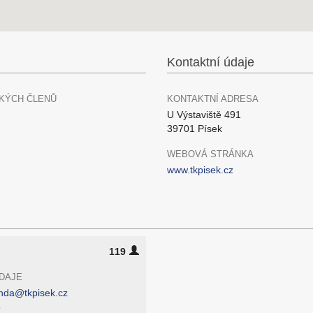
Kontaktní údaje
KÝCH ČLENŮ
KONTAKTNÍ ADRESA
U Výstaviště 491
39701 Písek
WEBOVÁ STRÁNKA
www.tkpisek.cz
119
DAJE
unda@tkpisek.cz
5