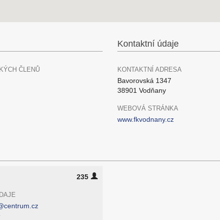
Kontaktní údaje
KÝCH ČLENŮ
KONTAKTNÍ ADRESA
Bavorovská 1347
38901 Vodňany
WEBOVÁ STRÁNKA
www.fkvodnany.cz
235
DAJE
@centrum.cz
9