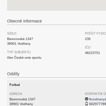
Obecné informace
SÍDLO
POČET FYZIC
Bavorovská 1347
235
38901 Vodňany
IČO
TYP SUBJEKTU
48223751
člen České unie sportu
Oddíly
Fotbal
ADRESA
KONTAKTNÍ Ú
Bavorovská 1347
fkvodnany
38901 Vodňany
60297778