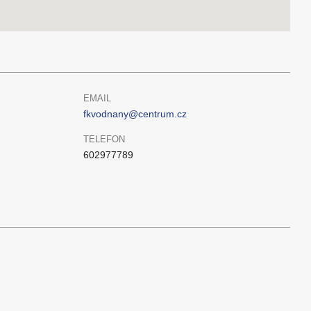
EMAIL
fkvodnany@centrum.cz
TELEFON
602977789