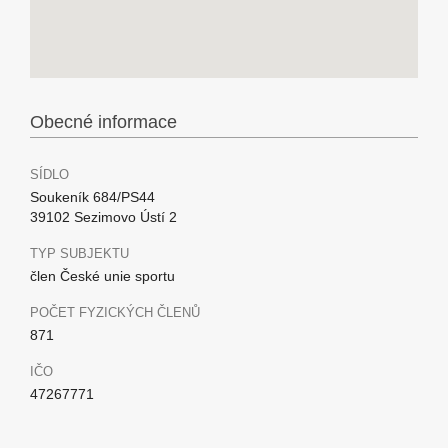
Obecné informace
SÍDLO
Soukeník 684/PS44
39102 Sezimovo Ústí 2
TYP SUBJEKTU
člen České unie sportu
POČET FYZICKÝCH ČLENŮ
871
IČO
47267771