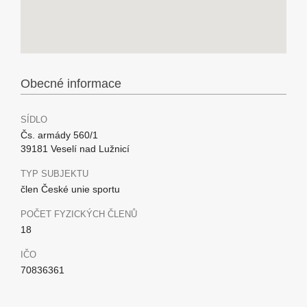
Obecné informace
SÍDLO
Čs. armády 560/1
39181 Veselí nad Lužnicí
TYP SUBJEKTU
člen České unie sportu
POČET FYZICKÝCH ČLENŮ
18
IČO
70836361