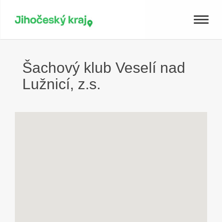
Toggle
naviga
Šachový klub Veselí nad
Lužnicí, z.s.