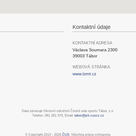
Kontaktní údaje
KONTAKTNÍ ADRESA
Václava Soumara 2300
39003 Tábor
WEBOVÁ STRÁNKA
www.tzmt.cz
Data spravuje Okresní sdružení České unie sportu Tábor, z.s.
Telefon: 381 281 379, Email:
tabor@jck.cuscz.cz
© Copyright 2013 - 2026
ČUS
. Všechna práva vyhrazena.