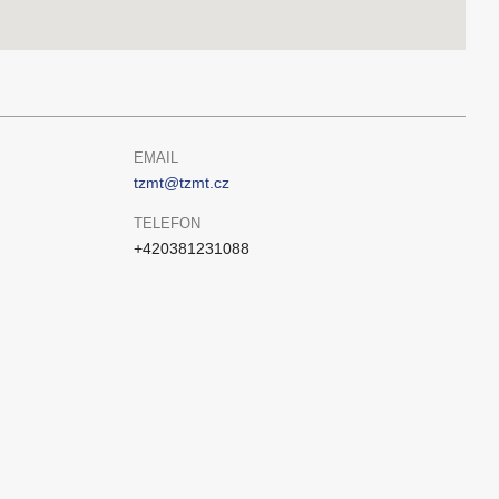
EMAIL
tzmt@tzmt.cz
TELEFON
+420381231088