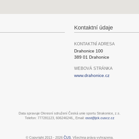
Kontaktní údaje
KONTAKTNÍ ADRESA
Drahonice 100
389 01 Drahonice
WEBOVÁ STRÁNKA
www.drahonice.cz
Data spravuje Okresní sdružení Česká unie sportu Strakonice, z.s.
Telefon: 777281123, 606246246,, Email:
osst@jck.cuscz.cz
© Copyright 2013 - 2026
ČUS
. Všechna práva vyhrazena.