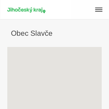
Toggle
naviga
Obec Slavče