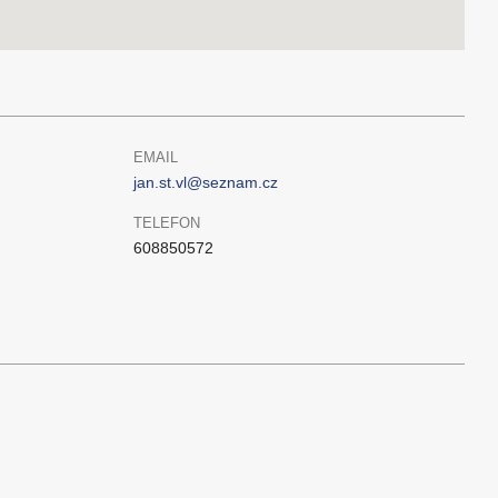
EMAIL
jan.st.vl@seznam.cz
TELEFON
608850572