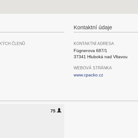
Kontaktní údaje
KÝCH ČLENŮ
KONTAKTNÍ ADRESA
Fügnerova 687/1
37341 Hluboká nad Vltavou
WEBOVÁ STRÁNKA
www.cpacko.cz
75