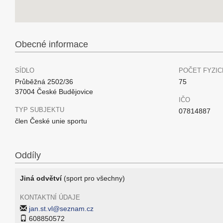
Obecné informace
SÍDLO
POČET FYZIC
Průběžná 2502/36
75
37004 České Budějovice
IČO
TYP SUBJEKTU
07814887
člen České unie sportu
Oddíly
Jiná odvětví
(sport pro všechny)
KONTAKTNÍ ÚDAJE
jan.st.vl@seznam.cz
608850572