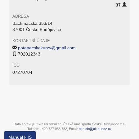
37
ADRESA
Bachmačská 353/14
37001 České Budějovice
KONTAKTNÍ ÚDAJE
potapecskekurzy@gmail.com
702012343
IČO
07270704
Data spravuje Okresní sdružení České unie sportu České Budějovice z.s.
Telefon: +420 727 953 782, Email:
eko.cb@jck.cuscz.cz
Manuál k IS