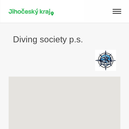
Toggle
naviga
Diving society p.s.