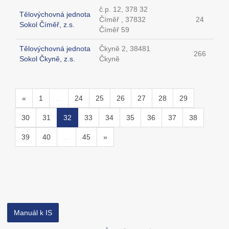
č.p. 12, 378 32
Tělovýchovná jednota
Číměř , 37832
24
Sokol Číměř, z.s.
Číměř 59
Tělovýchovná jednota
Čkyně 2, 38481
266
Sokol Čkyně, z.s.
Čkyně
«
1
...
24
25
26
27
28
29
30
31
32
33
34
35
36
37
38
39
40
...
45
»
Manuál k IS