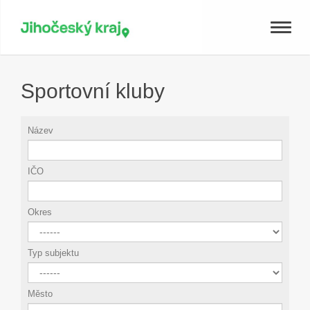
Toggle
naviga
Sportovní kluby
Název
IČO
Okres
Typ subjektu
Město