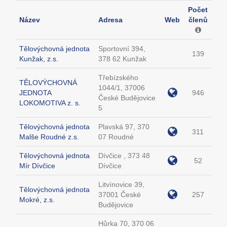
Počet
Název
Adresa
Web
členů
Tělovýchovná jednota
Sportovní 394,
139
Kunžak, z.s.
378 62 Kunžak
Třebízského
TĚLOVÝCHOVNÁ
1044/1, 37006
JEDNOTA
946
České Budějovice
LOKOMOTIVA z. s.
5
Tělovýchovná jednota
Plavská 97, 370
311
Malše Roudné z.s.
07 Roudné
Tělovýchovná jednota
Dívčice , 373 48
52
Mír Dívčice
Dívčice
Litvínovice 39,
Tělovýchovná jednota
37001 České
257
Mokré, z.s.
Budějovice
Hůrka 70, 370 06