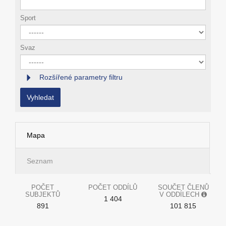
Sport
Svaz
Rozšířené parametry filtru
Vyhledat
Mapa
Seznam
POČET
POČET ODDÍLŮ
SOUČET ČLENŮ
SUBJEKTŮ
V ODDÍLECH
1 404
891
101 815