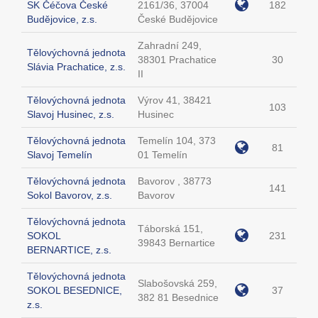
SK Čéčova České
2161/36, 37004
182
Budějovice, z.s.
České Budějovice
Zahradní 249,
Tělovýchovná jednota
38301 Prachatice
30
Slávia Prachatice, z.s.
II
Tělovýchovná jednota
Výrov 41, 38421
103
Slavoj Husinec, z.s.
Husinec
Tělovýchovná jednota
Temelín 104, 373
81
Slavoj Temelín
01 Temelín
Tělovýchovná jednota
Bavorov , 38773
141
Sokol Bavorov, z.s.
Bavorov
Tělovýchovná jednota
Táborská 151,
SOKOL
231
39843 Bernartice
BERNARTICE, z.s.
Tělovýchovná jednota
Slabošovská 259,
SOKOL BESEDNICE,
37
382 81 Besednice
z.s.