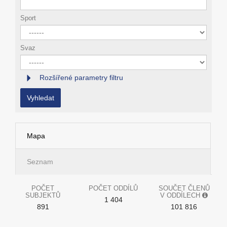
Sport
Svaz
Rozšířené parametry filtru
Vyhledat
Mapa
Seznam
POČET
POČET ODDÍLŮ
SOUČET ČLENŮ
SUBJEKTŮ
V ODDÍLECH
1 404
891
101 816