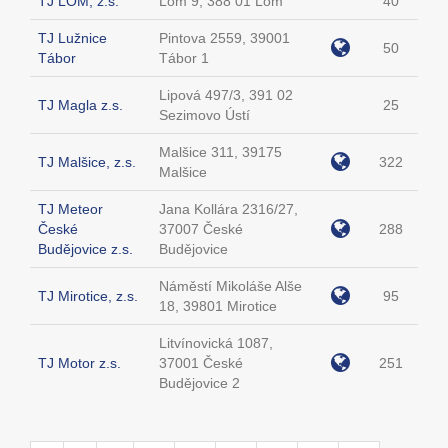
TJ LOM, z.s.
Lom 9, 388 01 Lom
40
TJ Lužnice
Pintova 2559, 39001
50
Tábor
Tábor 1
Lipová 497/3, 391 02
TJ Magla z.s.
25
Sezimovo Ústí
Malšice 311, 39175
TJ Malšice, z.s.
322
Malšice
TJ Meteor
Jana Kollára 2316/27,
České
37007 České
288
Budějovice z.s.
Budějovice
Náměstí Mikoláše Alše
TJ Mirotice, z.s.
95
18, 39801 Mirotice
Litvínovická 1087,
TJ Motor z.s.
37001 České
251
Budějovice 2