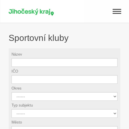
Toggle
naviga
Sportovní kluby
Název
IČO
Okres
Typ subjektu
Město