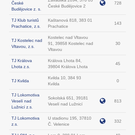
Zavadilka 2094, 370 05
České
728
České Budějovice 2
Budějovice z. s.
TJ Klub turistů
Kaštanová 818, 383 01
143
Prachatice, z.s.
Prachatice
Kostelec nad Vltavou
TJ Kostelec nad
91, 39858 Kostelec nad
30
Vltavou, z.s.
Vltavou
TJ Králova
Králova Lhota 84,
45
Lhota z.s.
39804 Králova Lhota
Kvilda 10, 384 93
TJ Kvilda
0
Kvilda
TJ Lokomotiva
Sokolská 651, 39181
Veselí nad
813
Veselí nad Lužnicí
Lužnicí z.s.
TJ Lokomotiva
U stadionu 195, 37810
332
z.s.
Č. Velenice