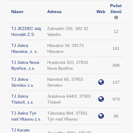
Počet
Název
Adresa
Web
členů
TJ JEZDEC stáj
Zahradní 255, 382 32
12
Horváth Z.S.
Velešín
TJ Jiskra
Hlavatce 34, 39173
141
Hlavatce, z. s.
Hlavatce
TJ Jiskra Nová
Hradecká 310, 37833
408
Bystřice, z.s.
Nová Bystřice
TJ Jiskra
Náměstí 60, 37853
137
Strmilov z.s.
Strmilov
TJ Jiskra
Jiráskova 444/II, 37901
979
Třeboň, z.s.
Třeboň
TJ Jiskra Týn
Táborská 884, 37501
86
nad Vltavou z.s.
Týn nad Vltavou
TJ Karate