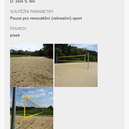
D: 16m Š: 8m
SOUTĚŽNÍ PARAMETRY
Pouze pro nesoutěžní (rekreační) sport
POVRCH
písek