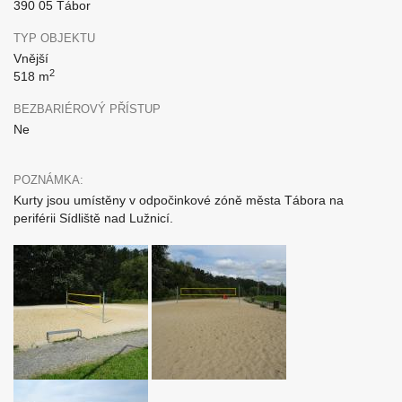
390 05 Tábor
TYP OBJEKTU
Vnější
2
518 m
BEZBARIÉROVÝ PŘÍSTUP
Ne
POZNÁMKA:
Kurty jsou umístěny v odpočinkové zóně města Tábora na
periférii Sídliště nad Lužnicí.