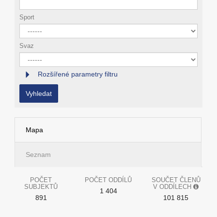
Sport
Svaz
Rozšířené parametry filtru
Vyhledat
Mapa
Seznam
POČET
POČET ODDÍLŮ
SOUČET ČLENŮ
SUBJEKTŮ
V ODDÍLECH
1 404
891
101 815