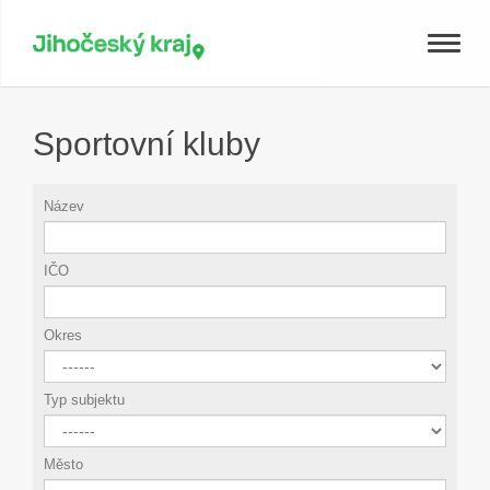
Toggle
naviga
Sportovní kluby
Název
IČO
Okres
Typ subjektu
Město