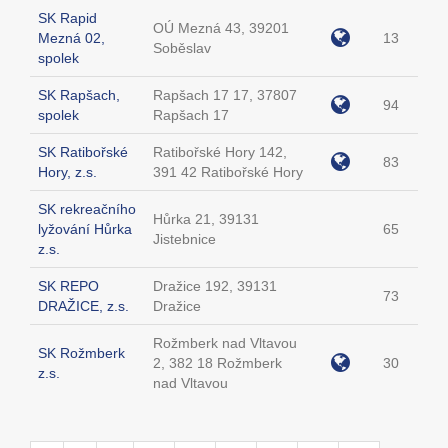
SK Rapid
OÚ Mezná 43, 39201
Mezná 02,
13
Soběslav
spolek
SK Rapšach,
Rapšach 17 17, 37807
94
spolek
Rapšach 17
SK Ratibořské
Ratibořské Hory 142,
83
Hory, z.s.
391 42 Ratibořské Hory
SK rekreačního
Hůrka 21, 39131
lyžování Hůrka
65
Jistebnice
z.s.
SK REPO
Dražice 192, 39131
73
DRAŽICE, z.s.
Dražice
Rožmberk nad Vltavou
SK Rožmberk
2, 382 18 Rožmberk
30
z.s.
nad Vltavou