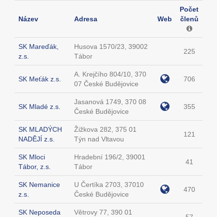
Počet
Název
Adresa
Web
členů
SK Mareďák,
Husova 1570/23, 39002
225
z.s.
Tábor
A. Krejčího 804/10, 370
SK Meťák z.s.
706
07 České Budějovice
Jasanová 1749, 370 08
SK Mladé z.s.
355
České Budějovice
SK MLADÝCH
Žižkova 282, 375 01
121
NADĚJÍ z.s.
Týn nad Vltavou
SK Mloci
Hradební 196/2, 39001
41
Tábor, z.s.
Tábor
SK Nemanice
U Čertíka 2703, 37010
470
z.s.
České Budějovice
SK Neposeda
Větrovy 77, 390 01