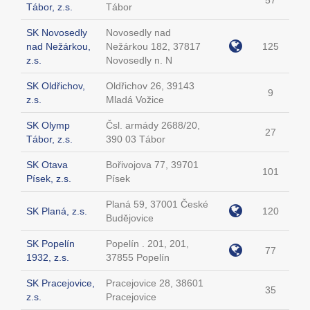
57
Tábor, z.s.
Tábor
SK Novosedly
Novosedly nad
nad Nežárkou,
Nežárkou 182, 37817
125
z.s.
Novosedly n. N
SK Oldřichov,
Oldřichov 26, 39143
9
z.s.
Mladá Vožice
SK Olymp
Čsl. armády 2688/20,
27
Tábor, z.s.
390 03 Tábor
SK Otava
Bořivojova 77, 39701
101
Písek, z.s.
Písek
Planá 59, 37001 České
SK Planá, z.s.
120
Budějovice
SK Popelín
Popelín . 201, 201,
77
1932, z.s.
37855 Popelín
SK Pracejovice,
Pracejovice 28, 38601
35
z.s.
Pracejovice